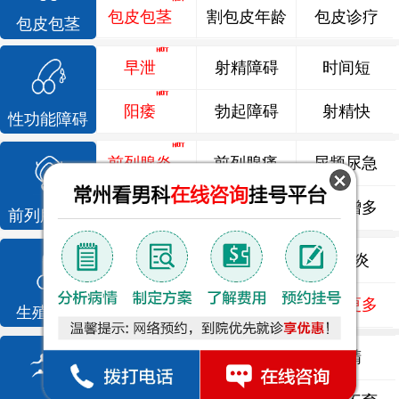
包皮包茎
割包皮年龄
包皮诊疗
包皮包茎
早泄
射精障碍
时间短
阳痿
勃起障碍
射精快
性功能障碍
前列腺炎
前列腺痛
尿频尿急
前列腺增生
排尿不畅
夜尿增多
前列腺疾病
龟头炎
睾丸炎
尿道炎
尿相关
泌尿感染
了解更多
生殖感染
死精
少精
弱精