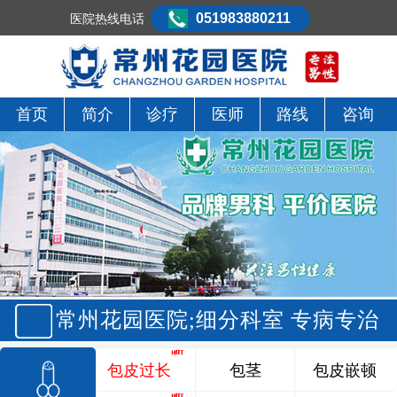
051983880211
医院热线电话
首页
简介
诊疗
医师
路线
咨询
常州花园医院;细分科室 专病专治
包皮过长
包茎
包皮嵌顿