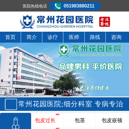
051983880211
医院热线电话
首页
简介
诊疗
医师
路线
咨询
常州花园医院;细分科室 专病专治
包皮过长
包茎
包皮嵌顿