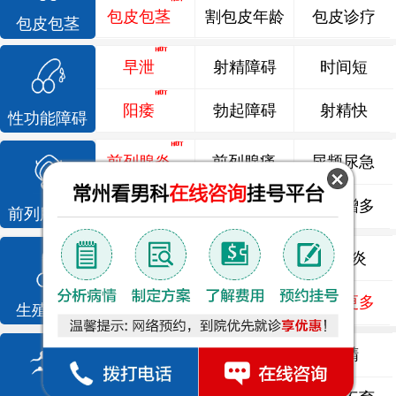
包皮包茎
割包皮年龄
包皮诊疗
包皮包茎
早泄
射精障碍
时间短
阳痿
勃起障碍
射精快
性功能障碍
前列腺炎
前列腺痛
尿频尿急
前列腺增生
排尿不畅
夜尿增多
前列腺疾病
龟头炎
睾丸炎
尿道炎
尿相关
泌尿感染
了解更多
生殖感染
死精
少精
弱精