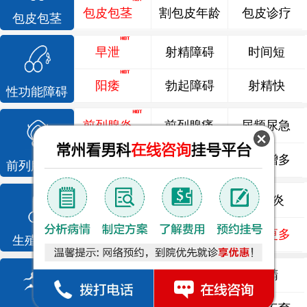
包皮包茎
割包皮年龄
包皮诊疗
包皮包茎
早泄
射精障碍
时间短
阳痿
勃起障碍
射精快
性功能障碍
前列腺炎
前列腺痛
尿频尿急
前列腺增生
排尿不畅
夜尿增多
前列腺疾病
龟头炎
睾丸炎
尿道炎
尿相关
泌尿感染
了解更多
生殖感染
死精
少精
弱精