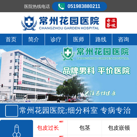
051983880211
医院热线电话
首页
简介
诊疗
医师
路线
咨询
常州花园医院;细分科室 专病专治
包皮过长
包茎
包皮嵌顿